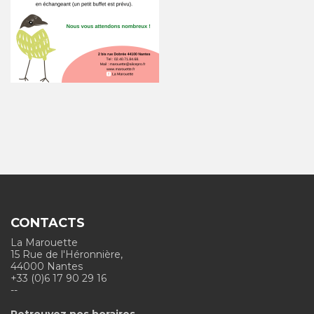
CONTACTS
La Marouette
15 Rue de l'Héronnière,
44000 Nantes
+33 (0)6 17 90 29 16
--